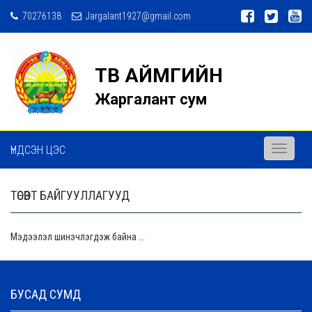
70276138
Jargalant1927@gmail.com
ТӨВ АЙМГИЙН
Жаргалант сум
ҮНДСЭН ЦЭС
Toggle
navigati
ТӨСӨВТ БАЙГУУЛЛАГУУД
Мэдээлэл шинэчлэгдэж байна ...
БУСАД СУМД