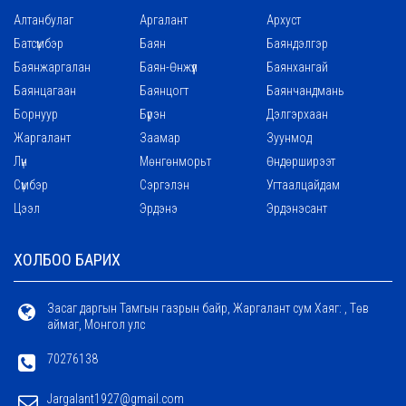
Алтанбулаг
Аргалант
Архуст
Батсүмбэр
Баян
Баяндэлгэр
Баянжаргалан
Баян-Өнжүүл
Баянхангай
Баянцагаан
Баянцогт
Баянчандмань
Борнуур
Бүрэн
Дэлгэрхаан
Жаргалант
Заамар
Зуунмод
Лүн
Мөнгөнморьт
Өндөрширээт
Сүмбэр
Сэргэлэн
Угтаалцайдам
Цээл
Эрдэнэ
Эрдэнэсант
ХОЛБОО БАРИХ
Засаг даргын Тамгын газрын байр, Жаргалант сум Хаяг: , Төв
аймаг, Монгол улс
70276138
Jargalant1927@gmail.com