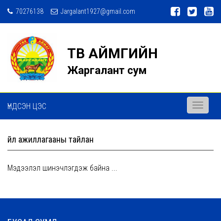
70276138
Jargalant1927@gmail.com
ТӨВ АЙМГИЙН
Жаргалант сум
ҮНДСЭН ЦЭС
Toggle
navigati
Үйл ажиллагааны тайлан
Мэдээлэл шинэчлэгдэж байна ...