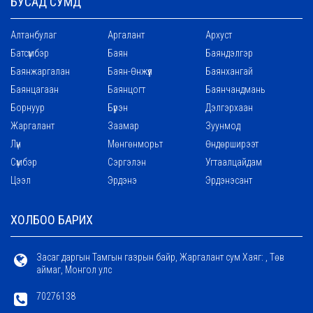
БУСАД СУМД
Алтанбулаг
Аргалант
Архуст
Батсүмбэр
Баян
Баяндэлгэр
Баянжаргалан
Баян-Өнжүүл
Баянхангай
Баянцагаан
Баянцогт
Баянчандмань
Борнуур
Бүрэн
Дэлгэрхаан
Жаргалант
Заамар
Зуунмод
Лүн
Мөнгөнморьт
Өндөрширээт
Сүмбэр
Сэргэлэн
Угтаалцайдам
Цээл
Эрдэнэ
Эрдэнэсант
ХОЛБОО БАРИХ
Засаг даргын Тамгын газрын байр, Жаргалант сум Хаяг: , Төв
аймаг, Монгол улс
70276138