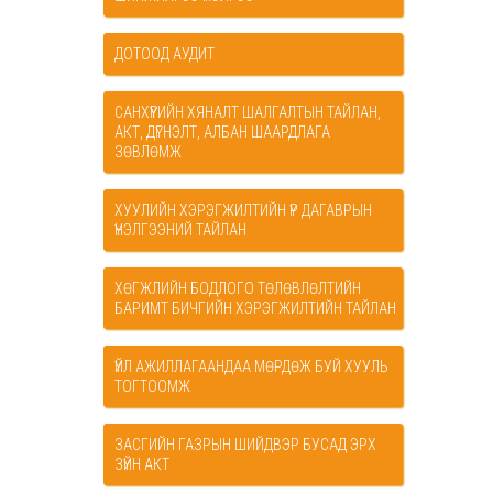
ДОТООД АУДИТ
САНХҮҮГИЙН ХЯНАЛТ ШАЛГАЛТЫН ТАЙЛАН,
АКТ, ДҮГНЭЛТ, АЛБАН ШААРДЛАГА
ЗӨВЛӨМЖ
ХУУЛИЙН ХЭРЭГЖИЛТИЙН ҮР ДАГАВРЫН
ҮНЭЛГЭЭНИЙ ТАЙЛАН
ХӨГЖЛИЙН БОДЛОГО ТӨЛӨВЛӨЛТИЙН
БАРИМТ БИЧГИЙН ХЭРЭГЖИЛТИЙН ТАЙЛАН
ҮЙЛ АЖИЛЛАГААНДАА МӨРДӨЖ БУЙ ХУУЛЬ
ТОГТООМЖ
ЗАСГИЙН ГАЗРЫН ШИЙДВЭР БУСАД ЭРХ
ЗҮЙН АКТ