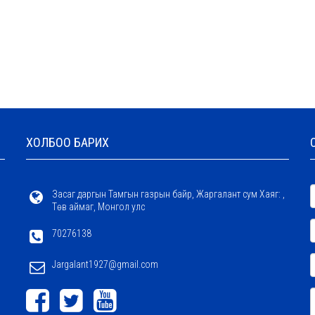
ХОЛБОО БАРИХ
Засаг даргын Тамгын газрын байр, Жаргалант сум Хаяг: ,
Төв аймаг, Монгол улс
70276138
Jargalant1927@gmail.com