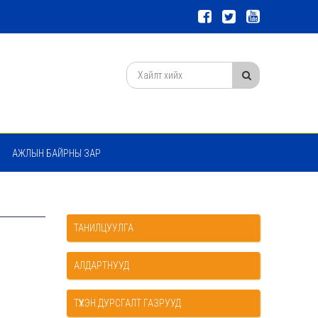
АЖЛЫН БАЙРНЫ ЗАР
ТАНИЛЦУУЛГА
АЛДАРТНУУД
ТҮҮХЭН ДУРСГАЛТ ГАЗРУУД