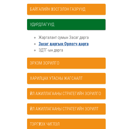
БАЙГАЛИЙН ҮЗЭСГЭЛЭН ГАЗРУУД
УДИРДЛАГУУД
Жаргалант сумын Засаг дарга
Засаг даргын Орлогч дарга
ЗДТГ-ын дарга
ЭРХЭМ ЗОРИЛГО
ХАРИЛЦАХ УТАСНЫ ЖАГСААЛТ
ҮЙЛ АЖИЛЛАГААНЫ СТРАТЕГИЙН ЗОРИЛГО
ҮЙЛ АЖИЛЛАГААНЫ СТРАТЕГИЙН ЗОРИЛТ
ТЭРГҮҮЛЭХ ЧИГЛЭЛ