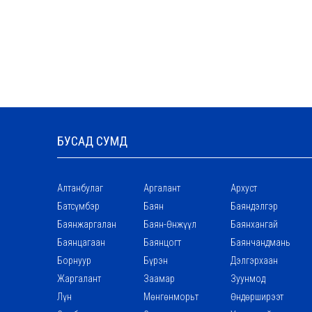
БУСАД СУМД
Алтанбулаг
Аргалант
Архуст
Батсүмбэр
Баян
Баяндэлгэр
Баянжаргалан
Баян-Өнжүүл
Баянхангай
Баянцагаан
Баянцогт
Баянчандмань
Борнуур
Бүрэн
Дэлгэрхаан
Жаргалант
Заамар
Зуунмод
Лүн
Мөнгөнморьт
Өндөрширээт