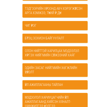
ТЭДГЭЭРИЙН ХҮРЭЭНД АВЧ ХЭРЭГЖҮҮЛСЭН
АРГА ХЭМЖЭЭ, ТҮҮНИЙ ҮР ДҮН
ЧИГ ҮҮРЭГ
БҮТЭЦ ЗОХИОН БАЙГУУЛАЛТ
ОЛОН НИЙТТЭЙ ХАРИЛЦАХ МЭДЭЭЛЭЛ
ХҮРГЭХ НИЙГМИЙН СҮЛЖЭЭНИЙ ХАЯГ
ЭДИЙН ЗАСАГ НИЙГМИЙН ХӨГЖЛИЙН
ҮЗҮҮЛЭЛТ
ҮЙЛ АЖИЛЛАГААНЫ ТАЙЛАН
МЭДЭЭЛЭЛ ХАРИУЦАГЧИЙН ҮЙЛ
АЖИЛЛАГААНД ХИЙСЭН ХЯНАЛТ-
ШИНЖИЛГЭЭ ҮНЭЛГЭЭ