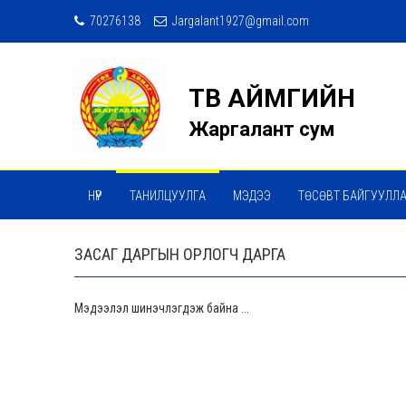
70276138
Jargalant1927@gmail.com
ТӨВ АЙМГИЙН
Жаргалант сум
НҮҮР
ТАНИЛЦУУЛГА
МЭДЭЭ
ТӨСӨВТ БАЙГУУЛЛ
ЗАСАГ ДАРГЫН ОРЛОГЧ ДАРГА
Мэдээлэл шинэчлэгдэж байна ...