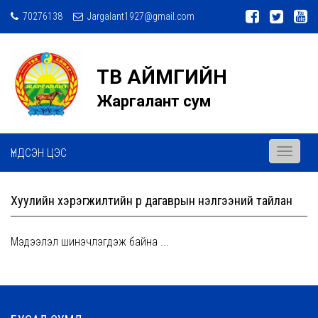
70276138
Jargalant1927@gmail.com
ТӨВ АЙМГИЙН
Жаргалант сум
ҮНДСЭН ЦЭС
Toggle
navigati
Хуулийн хэрэгжилтийн үр дагаврын үнэлгээний тайлан
Мэдээлэл шинэчлэгдэж байна ...