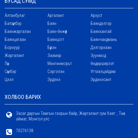
БУСАД СУМД
Алтанбулаг
Аргалант
Архуст
Батсүмбэр
Баян
Баяндэлгэр
Баянжаргалан
Баян-Өнжүүл
Баянхангай
Баянцагаан
Баянцогт
Баянчандмань
Борнуур
Бүрэн
Дэлгэрхаан
Жаргалант
Заамар
Зуунмод
Лүн
Мөнгөнморьт
Өндөрширээт
Сүмбэр
Сэргэлэн
Угтаалцайдам
Цээл
Эрдэнэ
Эрдэнэсант
ХОЛБОО БАРИХ
Засаг даргын Тамгын газрын байр, Жаргалант сум Хаяг: , Төв
аймаг, Монгол улс
70276138