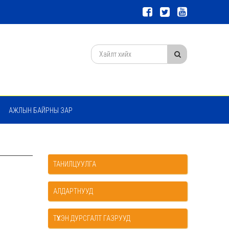
АЖЛЫН БАЙРНЫ ЗАР
ТАНИЛЦУУЛГА
АЛДАРТНУУД
ТҮҮХЭН ДУРСГАЛТ ГАЗРУУД