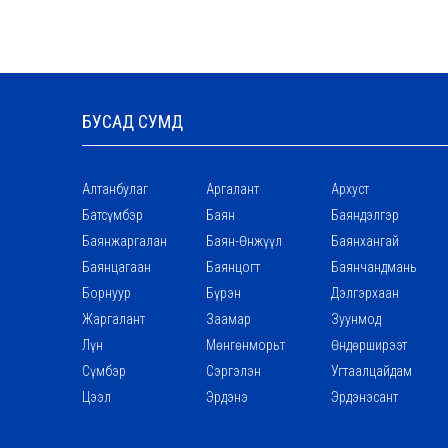
БУСАД СУМД
Алтанбулаг
Аргалант
Архуст
Батсүмбэр
Баян
Баяндэлгэр
Баянжаргалан
Баян-Өнжүүл
Баянхангай
Баянцагаан
Баянцогт
Баянчандмань
Борнуур
Бүрэн
Дэлгэрхаан
Жаргалант
Заамар
Зуунмод
Лүн
Мөнгөнморьт
Өндөрширээт
Сүмбэр
Сэргэлэн
Угтаалцайдам
Цээл
Эрдэнэ
Эрдэнэсант