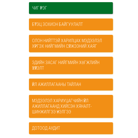
ЧИГ ҮҮРЭГ
БҮТЭЦ ЗОХИОН БАЙГУУЛАЛТ
ОЛОН НИЙТТЭЙ ХАРИЛЦАХ МЭДЭЭЛЭЛ
ХҮРГЭХ НИЙГМИЙН СҮЛЖЭЭНИЙ ХАЯГ
ЭДИЙН ЗАСАГ НИЙГМИЙН ХӨГЖЛИЙН
ҮЗҮҮЛЭЛТ
ҮЙЛ АЖИЛЛАГААНЫ ТАЙЛАН
МЭДЭЭЛЭЛ ХАРИУЦАГЧИЙН ҮЙЛ
АЖИЛЛАГААНД ХИЙСЭН ХЯНАЛТ-
ШИНЖИЛГЭЭ ҮНЭЛГЭЭ
ДОТООД АУДИТ