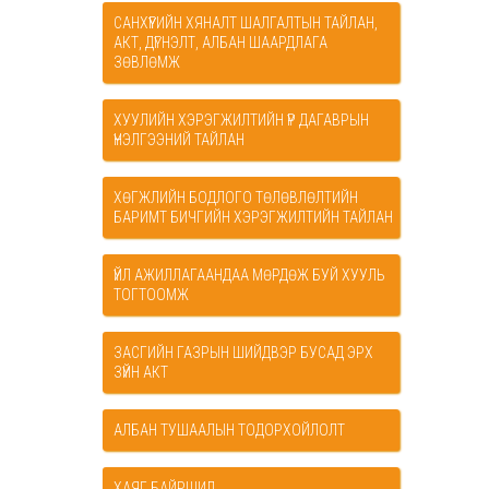
САНХҮҮГИЙН ХЯНАЛТ ШАЛГАЛТЫН ТАЙЛАН,
АКТ, ДҮГНЭЛТ, АЛБАН ШААРДЛАГА
ЗӨВЛӨМЖ
ХУУЛИЙН ХЭРЭГЖИЛТИЙН ҮР ДАГАВРЫН
ҮНЭЛГЭЭНИЙ ТАЙЛАН
ХӨГЖЛИЙН БОДЛОГО ТӨЛӨВЛӨЛТИЙН
БАРИМТ БИЧГИЙН ХЭРЭГЖИЛТИЙН ТАЙЛАН
ҮЙЛ АЖИЛЛАГААНДАА МӨРДӨЖ БУЙ ХУУЛЬ
ТОГТООМЖ
ЗАСГИЙН ГАЗРЫН ШИЙДВЭР БУСАД ЭРХ
ЗҮЙН АКТ
АЛБАН ТУШААЛЫН ТОДОРХОЙЛОЛТ
ХАЯГ БАЙРШИЛ