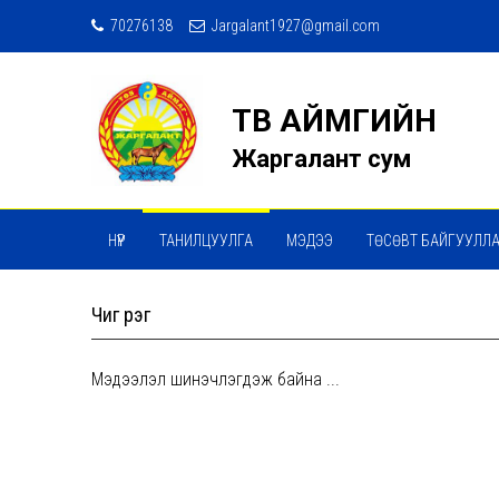
70276138
Jargalant1927@gmail.com
ТӨВ АЙМГИЙН
Жаргалант сум
НҮҮР
ТАНИЛЦУУЛГА
МЭДЭЭ
ТӨСӨВТ БАЙГУУЛЛ
Чиг үүрэг
Мэдээлэл шинэчлэгдэж байна ...