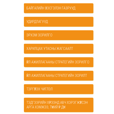
БАЙГАЛИЙН ҮЗЭСГЭЛЭН ГАЗРУУД
УДИРДЛАГУУД
ЭРХЭМ ЗОРИЛГО
ХАРИЛЦАХ УТАСНЫ ЖАГСААЛТ
ҮЙЛ АЖИЛЛАГААНЫ СТРАТЕГИЙН ЗОРИЛГО
ҮЙЛ АЖИЛЛАГААНЫ СТРАТЕГИЙН ЗОРИЛТ
ТЭРГҮҮЛЭХ ЧИГЛЭЛ
ТЭДГЭЭРИЙН ХҮРЭЭНД АВЧ ХЭРЭГЖҮҮЛСЭН
АРГА ХЭМЖЭЭ, ТҮҮНИЙ ҮР ДҮН