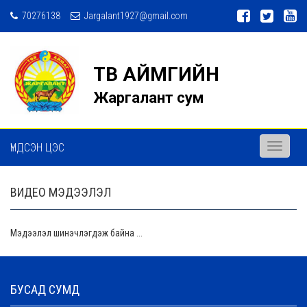
70276138
Jargalant1927@gmail.com
ТӨВ АЙМГИЙН
Жаргалант сум
ҮНДСЭН ЦЭС
Toggle
navigati
ВИДЕО МЭДЭЭЛЭЛ
Мэдээлэл шинэчлэгдэж байна ...
БУСАД СУМД