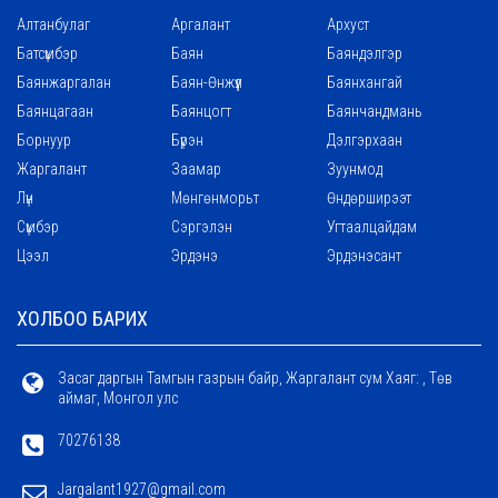
Алтанбулаг
Аргалант
Архуст
Батсүмбэр
Баян
Баяндэлгэр
Баянжаргалан
Баян-Өнжүүл
Баянхангай
Баянцагаан
Баянцогт
Баянчандмань
Борнуур
Бүрэн
Дэлгэрхаан
Жаргалант
Заамар
Зуунмод
Лүн
Мөнгөнморьт
Өндөрширээт
Сүмбэр
Сэргэлэн
Угтаалцайдам
Цээл
Эрдэнэ
Эрдэнэсант
ХОЛБОО БАРИХ
Засаг даргын Тамгын газрын байр, Жаргалант сум Хаяг: , Төв
аймаг, Монгол улс
70276138
Jargalant1927@gmail.com