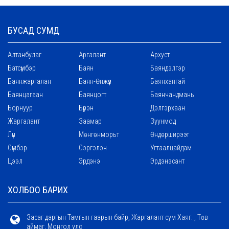
БУСАД СУМД
Алтанбулаг
Аргалант
Архуст
Батсүмбэр
Баян
Баяндэлгэр
Баянжаргалан
Баян-Өнжүүл
Баянхангай
Баянцагаан
Баянцогт
Баянчандмань
Борнуур
Бүрэн
Дэлгэрхаан
Жаргалант
Заамар
Зуунмод
Лүн
Мөнгөнморьт
Өндөрширээт
Сүмбэр
Сэргэлэн
Угтаалцайдам
Цээл
Эрдэнэ
Эрдэнэсант
ХОЛБОО БАРИХ
Засаг даргын Тамгын газрын байр, Жаргалант сум Хаяг: , Төв
аймаг, Монгол улс