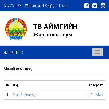
70276138
Jargalant1927@gmail.com
ТӨВ АЙМГИЙН
Жаргалант сум
ҮНДСЭН ЦЭС
Toggle
navigati
Манай ахмадууд
№
Нэр
Хавсралт
1
Манай ахмадууд
ТАТАХ