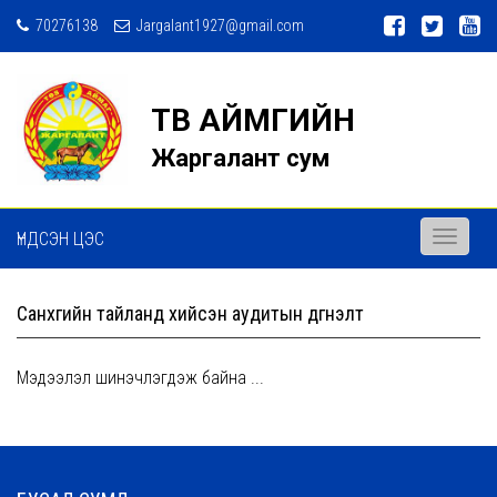
70276138
Jargalant1927@gmail.com
ТӨВ АЙМГИЙН
Жаргалант сум
ҮНДСЭН ЦЭС
Toggle
navigati
Санхүүгийн тайланд хийсэн аудитын дүгнэлт
Мэдээлэл шинэчлэгдэж байна ...