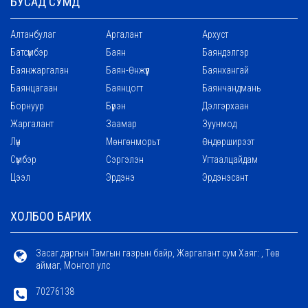
БУСАД СУМД
Алтанбулаг
Аргалант
Архуст
Батсүмбэр
Баян
Баяндэлгэр
Баянжаргалан
Баян-Өнжүүл
Баянхангай
Баянцагаан
Баянцогт
Баянчандмань
Борнуур
Бүрэн
Дэлгэрхаан
Жаргалант
Заамар
Зуунмод
Лүн
Мөнгөнморьт
Өндөрширээт
Сүмбэр
Сэргэлэн
Угтаалцайдам
Цээл
Эрдэнэ
Эрдэнэсант
ХОЛБОО БАРИХ
Засаг даргын Тамгын газрын байр, Жаргалант сум Хаяг: , Төв
аймаг, Монгол улс
70276138