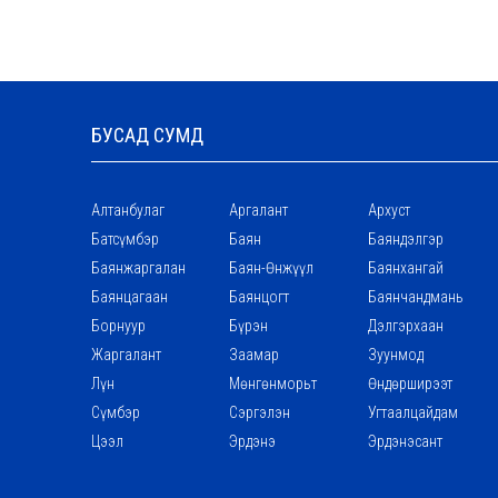
БУСАД СУМД
Алтанбулаг
Аргалант
Архуст
Батсүмбэр
Баян
Баяндэлгэр
Баянжаргалан
Баян-Өнжүүл
Баянхангай
Баянцагаан
Баянцогт
Баянчандмань
Борнуур
Бүрэн
Дэлгэрхаан
Жаргалант
Заамар
Зуунмод
Лүн
Мөнгөнморьт
Өндөрширээт
Сүмбэр
Сэргэлэн
Угтаалцайдам
Цээл
Эрдэнэ
Эрдэнэсант