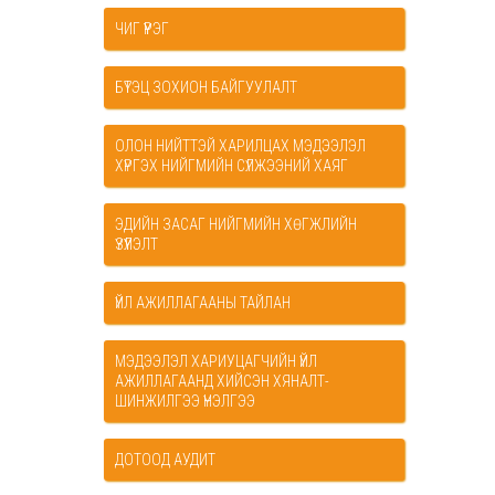
ЧИГ ҮҮРЭГ
БҮТЭЦ ЗОХИОН БАЙГУУЛАЛТ
ОЛОН НИЙТТЭЙ ХАРИЛЦАХ МЭДЭЭЛЭЛ
ХҮРГЭХ НИЙГМИЙН СҮЛЖЭЭНИЙ ХАЯГ
ЭДИЙН ЗАСАГ НИЙГМИЙН ХӨГЖЛИЙН
ҮЗҮҮЛЭЛТ
ҮЙЛ АЖИЛЛАГААНЫ ТАЙЛАН
МЭДЭЭЛЭЛ ХАРИУЦАГЧИЙН ҮЙЛ
АЖИЛЛАГААНД ХИЙСЭН ХЯНАЛТ-
ШИНЖИЛГЭЭ ҮНЭЛГЭЭ
ДОТООД АУДИТ