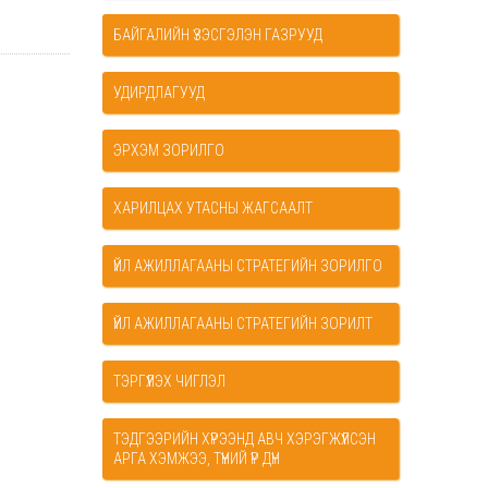
БАЙГАЛИЙН ҮЗЭСГЭЛЭН ГАЗРУУД
УДИРДЛАГУУД
ЭРХЭМ ЗОРИЛГО
ХАРИЛЦАХ УТАСНЫ ЖАГСААЛТ
ҮЙЛ АЖИЛЛАГААНЫ СТРАТЕГИЙН ЗОРИЛГО
ҮЙЛ АЖИЛЛАГААНЫ СТРАТЕГИЙН ЗОРИЛТ
ТЭРГҮҮЛЭХ ЧИГЛЭЛ
ТЭДГЭЭРИЙН ХҮРЭЭНД АВЧ ХЭРЭГЖҮҮЛСЭН
АРГА ХЭМЖЭЭ, ТҮҮНИЙ ҮР ДҮН