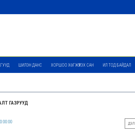
АГУУД
ШИЛЭН ДАНС
ХОРШОО ХӨГЖҮҮЛЭХ САН
ИЛ ТОД БАЙДАЛ
ГАЛТ ГАЗРУУД
0:00:00
ДЭЛГ