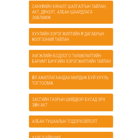
САНХҮҮГИЙН ХЯНАЛТ ШАЛГАЛТЫН ТАЙЛАН,
АКТ, ДҮГНЭЛТ, АЛБАН ШААРДЛАГА
ЗӨВЛӨМЖ
ХУУЛИЙН ХЭРЭГЖИЛТИЙН ҮР ДАГАВРЫН
ҮНЭЛГЭЭНИЙ ТАЙЛАН
ХӨГЖЛИЙН БОДЛОГО ТӨЛӨВЛӨЛТИЙН
БАРИМТ БИЧГИЙН ХЭРЭГЖИЛТИЙН ТАЙЛАН
ҮЙЛ АЖИЛЛАГААНДАА МӨРДӨЖ БУЙ ХУУЛЬ
ТОГТООМЖ
ЗАСГИЙН ГАЗРЫН ШИЙДВЭР БУСАД ЭРХ
ЗҮЙН АКТ
АЛБАН ТУШААЛЫН ТОДОРХОЙЛОЛТ
ХАЯГ БАЙРШИЛ