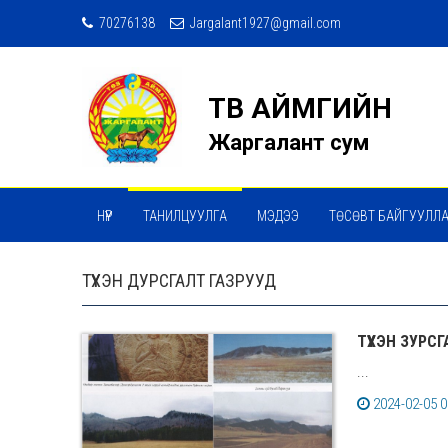
70276138
Jargalant1927@gmail.com
ТӨВ АЙМГИЙН
Жаргалант сум
НҮҮР
ТАНИЛЦУУЛГА
МЭДЭЭ
ТӨСӨВТ БАЙГУУЛЛ
ТҮҮХЭН ДУРСГАЛТ ГАЗРУУД
ТҮҮХЭН ЗУРС
...
2024-02-05 0