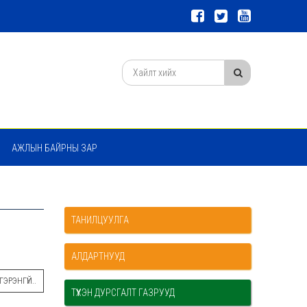
АЖЛЫН БАЙРНЫ ЗАР
ТАНИЛЦУУЛГА
АЛДАРТНУУД
ЭРЭНГҮЙ..
ТҮҮХЭН ДУРСГАЛТ ГАЗРУУД