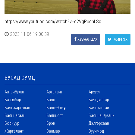
https://www.youtube.com/watch?v=e2VgPucnLSo
2023-11-06 19:00:39
ХУВААЛЦАХ
ЖИРГЭХ
БУСАД СУМД
Алтанбулаг
Аргалант
Архуст
Батсүмбэр
Баян
Баяндэлгэр
Баянжаргалан
Баян-Өнжүүл
Баянхангай
Баянцагаан
Баянцогт
Баянчандмань
Борнуур
Бүрэн
Дэлгэрхаан
Жаргалант
Заамар
Зуунмод