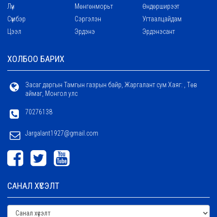
Лүн
Мөнгөнморьт
Өндөрширээт
Сүмбэр
Сэргэлэн
Угтаалцайдам
Цээл
Эрдэнэ
Эрдэнэсант
ХОЛБОО БАРИХ
Засаг даргын Тамгын газрын байр, Жаргалант сум Хаяг: , Төв
аймаг, Монгол улс
70276138
Jargalant1927@gmail.com
САНАЛ ХҮСЭЛТ